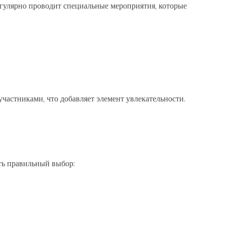
гулярно проводит специальные мероприятия, которые
частниками, что добавляет элемент увлекательности.
ать правильный выбор: