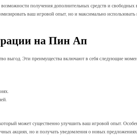
 возможности получения дополнительных средств и свободных в
мизировать ваш игровой опыт, но и максимально использовать 
трации на Пин Ап
тво выгод. Эти преимущества включают в себя следующие моме
иях.
ей.
который может существенно улучшить ваш игровой опыт. Особен
ичных акциях, но и получать уведомления о новых предложениях. 