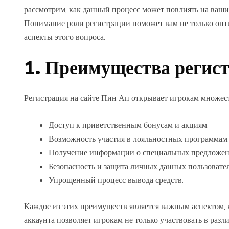
рассмотрим, как данный процесс может повлиять на ваши
Понимание роли регистрации поможет вам не только опти
аспекты этого вопроса.
1. Преимущества регис
Регистрация на сайте Пин Ап открывает игрокам множес
Доступ к приветственным бонусам и акциям.
Возможность участия в лояльностных программам.
Получение информации о специальных предложен
Безопасность и защита личных данных пользовател
Упрощенный процесс вывода средств.
Каждое из этих преимуществ является важным аспектом, 
аккаунта позволяет игрокам не только участвовать в разл