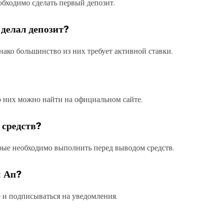
обходимо сделать первый депозит.
 делал депозит?
нако большинство из них требует активной ставки.
 них можно найти на официальном сайте.
 средств?
рые необходимо выполнить перед выводом средств.
н Ап?
е и подписываться на уведомления.