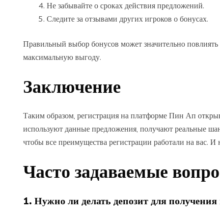
Не забывайте о сроках действия предложений.
Следите за отзывами других игроков о бонусах.
Правильный выбор бонусов может значительно повлиять н
максимальную выгоду.
Заключение
Таким образом, регистрация на платформе Пин Ап открыв
используют данные предложения, получают реальные шан
чтобы все преимущества регистрации работали на вас. И
Часто задаваемые вопр
1. Нужно ли делать депозит для получения