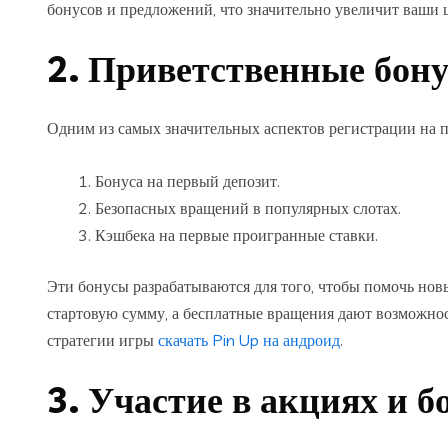
бонусов и предложений, что значительно увеличит ваши
2. Приветственные бону
Одним из самых значительных аспектов регистрации на п
Бонуса на первый депозит.
Безопасных вращений в популярных слотах.
Кэшбека на первые проигранные ставки.
Эти бонусы разрабатываются для того, чтобы помочь нов
стартовую сумму, а бесплатные вращения дают возможнос
стратегии игры
скачать Pin Up на андроид
.
3. Участие в акциях и 