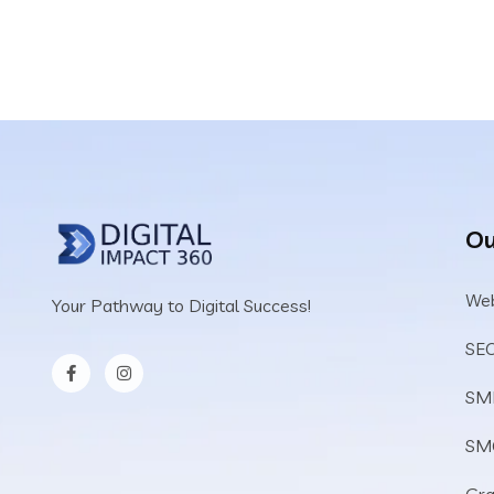
Ou
We
Your Pathway to Digital Success!
SE
SM
SM
Gra