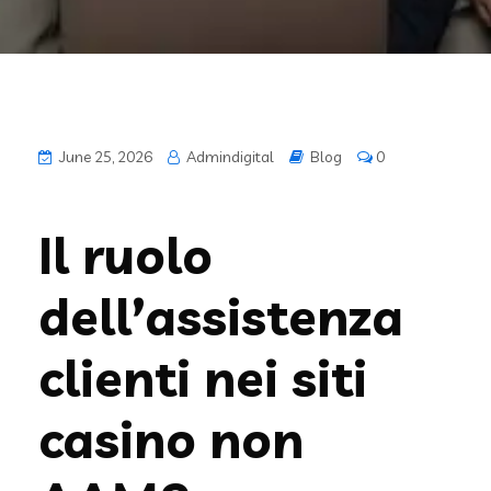
June 25, 2026
Admindigital
Blog
0
Il ruolo
dell’assistenza
clienti nei siti
casino non