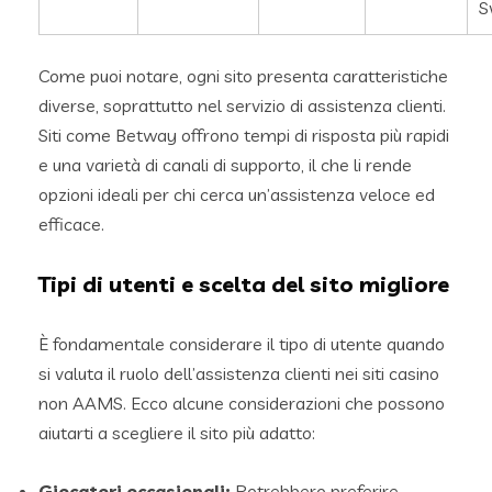
S
Come puoi notare, ogni sito presenta caratteristiche
diverse, soprattutto nel servizio di assistenza clienti.
Siti come Betway offrono tempi di risposta più rapidi
e una varietà di canali di supporto, il che li rende
opzioni ideali per chi cerca un’assistenza veloce ed
efficace.
Tipi di utenti e scelta del sito migliore
È fondamentale considerare il tipo di utente quando
si valuta il ruolo dell’assistenza clienti nei siti casino
non AAMS. Ecco alcune considerazioni che possono
aiutarti a scegliere il sito più adatto:
Giocatori occasionali:
Potrebbero preferire