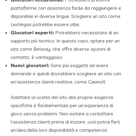
piattaforme con assistenza facile da raggiungere e
disponibile in diverse lingue. Scegliere un sito come
LeoVegas potrebbe essere utile.
Giocatori esperti:
Potrebbero necessitare di un
supporto più tecnico. In questo caso, optare per un
sito come Betway, che offre diverse opzioni di
contatto, è vantaggioso.
Nuovi giocatori:
Sono più soggetti ad avere
domande e quindi dovrebbero scegliere un sito con
un’assistenza clienti reattiva, come CasinoX.
Adattare la scelta del sito alle proprie esigenze
specifiche è fondamentale per un’esperienza di
gioco senza problemi. Non esitare a contattare
l’assistenza clienti prima di iniziare, così potrai farti
un’idea della loro disponibilità e competenza.