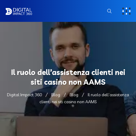
Il ruolo dell’assistenza clienti nei
siti casino non AAMS
Digital Impact 360
Blog
Blog
Il ruolo dell’assistenza
clienti nei siti casino non AAMS