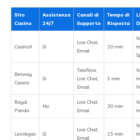
Sito
Assistenza
Canali di
Tempo di
L
Casino
24/7
Supporto
Risposta
D
I
Live Chat,
CasinoX
Sì
20 min
I
Email
S
Telefono,
I
Betway
Sì
Live Chat,
5 min
I
Casino
Email
F
Royal
Live Chat,
I
No
30 min
Panda
Email
I
I
Live Chat,
LeoVegas
Sì
15 min
I
Email