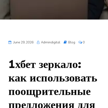
June 29, 2026
Admindigital
Blog
0
1хбет зеркало:
как использовать
поощрительные
предложения для