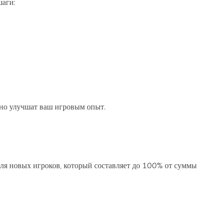
шаги:
ьно улучшат ваш игровым опыт.
ля новых игроков, который составляет до 100% от суммы