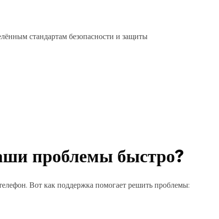
еделённым стандартам безопасности и защиты
ваши проблемы быстро?
телефон. Вот как поддержка помогает решить проблемы: