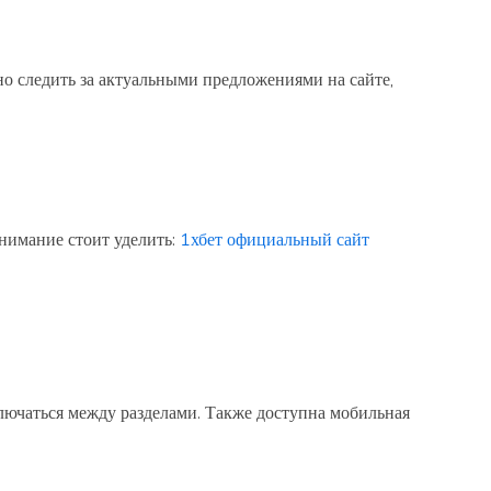
о следить за актуальными предложениями на сайте,
внимание стоит уделить:
1хбет официальный сайт
лючаться между разделами. Также доступна мобильная