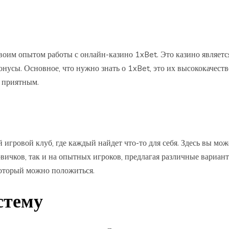
своим опытом работы с онлайн-казино 1xBet. Это казино являетс
усы. Основное, что нужно знать о 1xBet, это их высококачеств
е приятным.
гровой клуб, где каждый найдет что-то для себя. Здесь вы может
вичков, так и на опытных игроков, предлагая различные вариан
который можно положиться.
стему