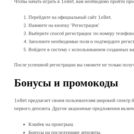
Чтобы начать играть в 1xBet, вам необходимо пройти пр
Перейдите на официальный сайт 1xBet.
Нажмите на кнопку “Регистрация”.
Выберите способ регистрации: по номеру телефона
Заполните необходимые поля и подтвердите регис
Войдите в систему с использованием созданных в
После успешной регистрации вы сможете не только получа
Бонусы и промокоды
1xBet предлагает своим пользователям широкий спектр б
первого депозита. Другие акционные предложения включ
Кэшбек на проигрыш.
Бонусы на последующие депозиты.