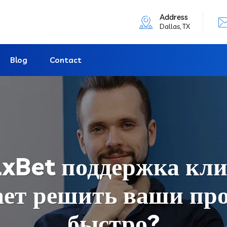
Address
Dallas, TX
Blog
Contact
1xBet поддержка кли
ает решить ваши пр
быстро?