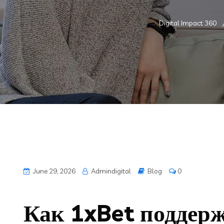
Digital Impact 360
June 29, 2026
Admindigital
Blog
0
Как 1xBet поддер