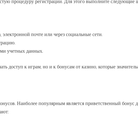
остую процедуру регистрации. Для этого выполните следующие 
, электронной почте или через социальные сети.
трацию.
ами учетных данных.
ть доступ к играм, но и к бонусам от казино, которые значител
онусов. Наиболее популярным является приветственный бонус д
ают: