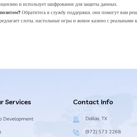
лицензию и использует шифрование для защиты данных.
епозитом?
Обратитесь в службу поддержки, они помогут вам реш
едлагает слоты, настольные игры и живое казино с реальными к
r Services
Contact Info
Dallas, TX
b Development
(972) 573 2268
O