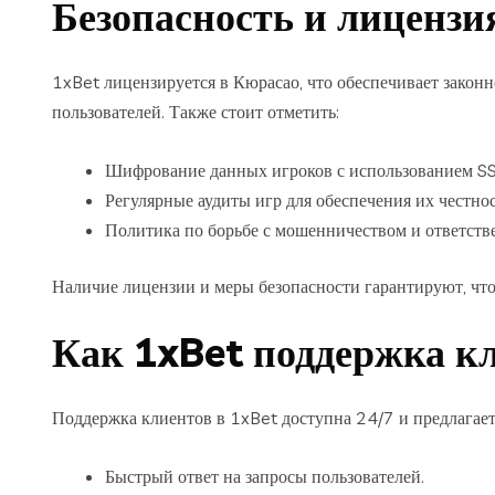
Безопасность и лицензи
1xBet лицензируется в Кюрасао, что обеспечивает законн
пользователей. Также стоит отметить:
Шифрование данных игроков с использованием SS
Регулярные аудиты игр для обеспечения их честнос
Политика по борьбе с мошенничеством и ответстве
Наличие лицензии и меры безопасности гарантируют, что
Как 1xBet поддержка к
Поддержка клиентов в 1xBet доступна 24/7 и предлагает
Быстрый ответ на запросы пользователей.