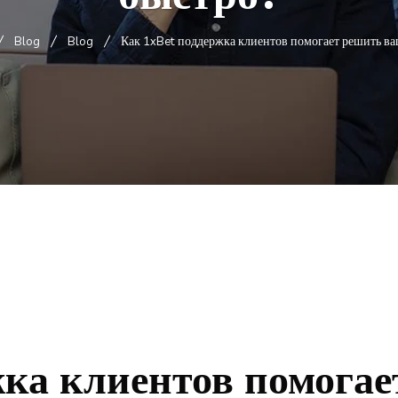
Blog
Blog
Как 1xBet поддержка клиентов помогает решить в
жка клиентов помога