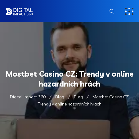
Mostbet Casino CZ: Trendy v online
hazardních hrách
Digital Impact 360
Blog
Blog
Mostbet Casino CZ:
Trendy v online hazardních hrách