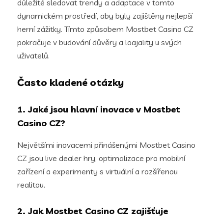
důležité sledovat trendy a adaptace v tomto
dynamickém prostředí, aby byly zajištěny nejlepší
herní zážitky. Tímto způsobem Mostbet Casino CZ
pokračuje v budování důvěry a loajality u svých
uživatelů.
Často kladené otázky
1. Jaké jsou hlavní inovace v Mostbet
Casino CZ?
Největšími inovacemi přinášenými Mostbet Casino
CZ jsou live dealer hry, optimalizace pro mobilní
zařízení a experimenty s virtuální a rozšířenou
realitou.
2. Jak Mostbet Casino CZ zajišťuje