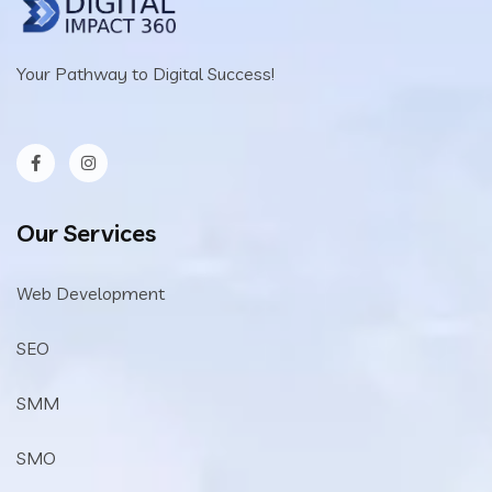
Your Pathway to Digital Success!
Our Services
Web Development
SEO
SMM
SMO