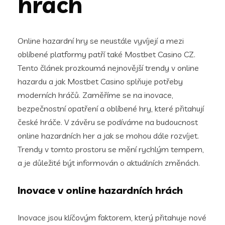
hrách
Online hazardní hry se neustále vyvíjejí a mezi
oblíbené platformy patří také Mostbet Casino CZ.
Tento článek prozkoumá nejnovější trendy v online
hazardu a jak Mostbet Casino splňuje potřeby
moderních hráčů. Zaměříme se na inovace,
bezpečnostní opatření a oblíbené hry, které přitahují
české hráče. V závěru se podíváme na budoucnost
online hazardních her a jak se mohou dále rozvíjet.
Trendy v tomto prostoru se mění rychlým tempem,
a je důležité být informován o aktuálních změnách.
Inovace v online hazardních hrách
Inovace jsou klíčovým faktorem, který přitahuje nové