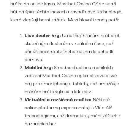
hráče do online kasin. Mostbet Casino CZ se snaží
být na špici těchto inovací a zavádí nové technologie,
které zlepšují herní zážitek. Mezi hlavní trendy patří:
Live dealer hry:
Umožňují hráčům hrát proti
skutečným dealerům v reálném čase, což
přináší pocit skutečného kasina do pohodlí
domova.
Mobilní hry:
S rostoucí oblibou mobilních
zařízení Mostbet Casino optimalizovalo své
hry pro smartphony a tablety, což umožňuje
hráčům hrát kdykoliv a kdekoliv.
Virtuální a rozšířená realita:
Některé
online platformy experimentují s VR a AR
technologiemi, což dramaticky mění zážitek z
hazardních her.