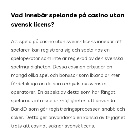
Vad innebär spelande på casino utan
svensk licens?
Att spela på casino utan svensk licens innebär att
spelaren kan registrera sig och spela hos en
speloperatör som inte är reglerad av den svenska
spelmyndigheten. Dessa casinon erbjuder en
mängd olika spel och bonusar som ibland är mer
fördelaktiga än de som erbjuds av svenska
operatörer. En aspekt av detta som har fångat
spelarnas intresse är möjligheten att använda
BankID, som gör registreringsprocessen snabb och
säker. Detta ger användarna en känsla av trygghet
trots att casinot saknar svensk licens.