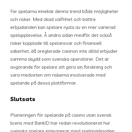
För spelarna innebär denna trend både möjligheter
och risker. Med ökad valfrihet och bättre
erbjudanden kan spelare njuta av en mer varierad
spelupplevelse. Å andra sidan medför det också
risker kopplade till spelansvar och finansiell
säkerhet, då oreglerade casinon inte alltid erbjuder
samma skydd som svenska operatörer. Det är
avgörande för spelare att göra sin forskning och
vara medveten om riskerna involverade med
spelande på dessa plattformar.
Slutsats
Planeringen för spelande på casino utan svensk
licens med BankID har redan revolutionerat hur
svenska spelare interagerar med spelmarknaden.