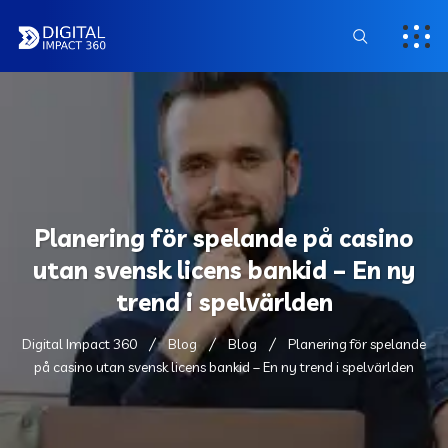
Planering för spelande på casino
utan svensk licens bankid – En ny
trend i spelvärlden
Digital Impact 360
Blog
Blog
Planering för spelande
på casino utan svensk licens bankid – En ny trend i spelvärlden