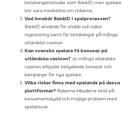
betalningsmetoder som BankID, men spelare
bör vara medvetna om riskerna.
Vad innebär BankID i spelprocessen?
BankID används för snabb och säker
registrering samt för betalningar på många
utländska casinon.
Kan svenska spelare få bonusar på
utländska casinon?
Ja, många utländska
casinon erbjuder betydande bonusar och
kampanjer för nya spelare.
Vilka risker finns med spelande på dessa
plattformar?
Riskerna inkluderar brist på
konsumentskydd och möjliga problem med
spelansvar.