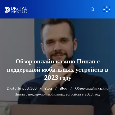
Обзор онлайн казино Пинап с
поддержкой мобильных устройств в
2023 году
Digital Impact 360
Blog
Blog
Обзор онлайн казино
Пинап с поддержкой мобильных устройств в 2023 году