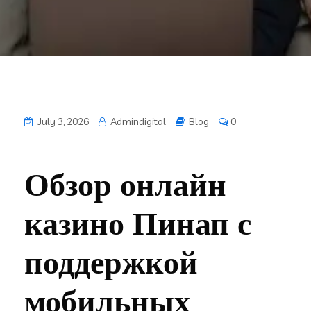
July 3, 2026
Admindigital
Blog
0
Обзор онлайн
казино Пинап с
поддержкой
мобильных