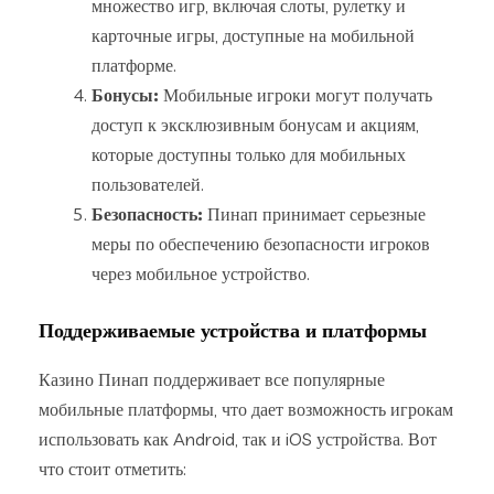
множество игр, включая слоты, рулетку и
карточные игры, доступные на мобильной
платформе.
Бонусы:
Мобильные игроки могут получать
доступ к эксклюзивным бонусам и акциям,
которые доступны только для мобильных
пользователей.
Безопасность:
Пинап принимает серьезные
меры по обеспечению безопасности игроков
через мобильное устройство.
Поддерживаемые устройства и платформы
Казино Пинап поддерживает все популярные
мобильные платформы, что дает возможность игрокам
использовать как Android, так и iOS устройства. Вот
что стоит отметить: