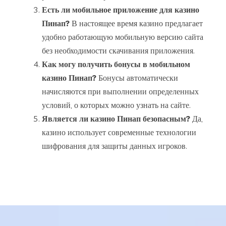
Есть ли мобильное приложение для казино
Пинап?
В настоящее время казино предлагает
удобно работающую мобильную версию сайта
без необходимости скачивания приложения.
Как могу получить бонусы в мобильном
казино Пинап?
Бонусы автоматически
начисляются при выполнении определенных
условий, о которых можно узнать на сайте.
Является ли казино Пинап безопасным?
Да,
казино использует современные технологии
шифрования для защиты данных игроков.