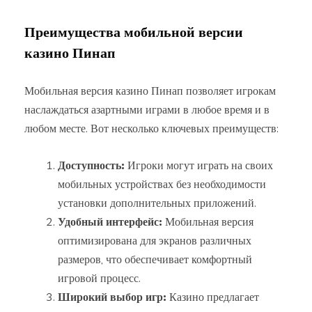
Преимущества мобильной версии
казино Пинап
Мобильная версия казино Пинап позволяет игрокам
наслаждаться азартными играми в любое время и в
любом месте. Вот несколько ключевых преимуществ:
Доступность:
Игроки могут играть на своих
мобильных устройствах без необходимости
установки дополнительных приложений.
Удобный интерфейс:
Мобильная версия
оптимизирована для экранов различных
размеров, что обеспечивает комфортный
игровой процесс.
Широкий выбор игр:
Казино предлагает