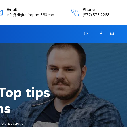
Email
Phone
info@digitalimpact360.com
(972) 573 2268
Top tips
ns
h transactions