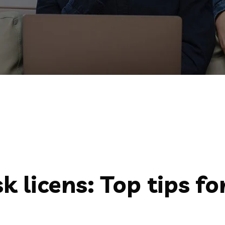
 licens: Top tips fo