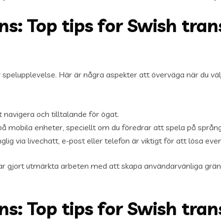
ns: Top tips for Swish tran
 spelupplevelse. Här är några aspekter att överväga när du välj
t navigera och tilltalande för ögat.
 på mobila enheter, speciellt om du föredrar att spela på språng
ig via livechatt, e-post eller telefon är viktigt för att lösa eve
gjort utmärkta arbeten med att skapa användarvänliga gränssnit
ns: Top tips for Swish tra