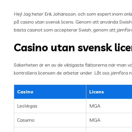
Hej! Jag heter Erik Johansson, och som expert inom onlin
på casino utan svensk licens. Genom att använda Swish 
bästa casinot som accepterar Swish, genom att jämföra
Casino utan svensk lice
Säkerheten är en av de viktigaste faktorerna när man välj
kontrollera licensen de arbetar under. Låt oss jämföra 
Casino
Licens
LeoVegas
MGA
Casumo
MGA