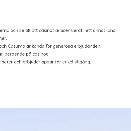
a och se till att casinot är licensierat i ett annat land.
ner.
och Casumo är kända för generösa erbjudanden.
, beroende på casinot.
eter och erbjuder appar för enkel tillgång.