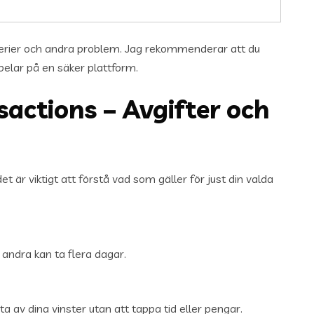
ägerier och andra problem. Jag rekommenderar att du
spelar på en säker plattform.
sactions – Avgifter och
et är viktigt att förstå vad som gäller för just din valda
andra kan ta flera dagar.
 av dina vinster utan att tappa tid eller pengar.