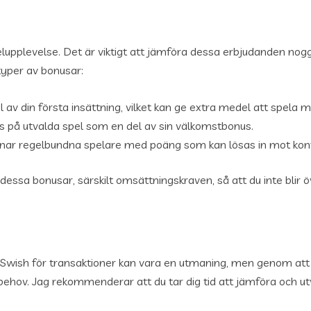
elupplevelse. Det är viktigt att jämföra dessa erbjudanden no
typer av bonusar:
 av din första insättning, vilket kan ge extra medel att spela m
s på utvalda spel som en del av sin välkomstbonus.
ar regelbundna spelare med poäng som kan lösas in mot konta
r dessa bonusar, särskilt omsättningskraven, så att du inte blir ö
da Swish för transaktioner kan vara en utmaning, men genom att
ehov. Jag rekommenderar att du tar dig tid att jämföra och utv