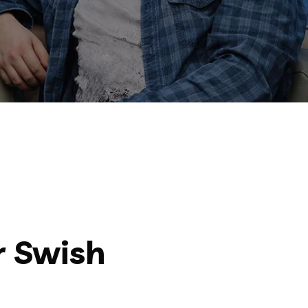
r Swish