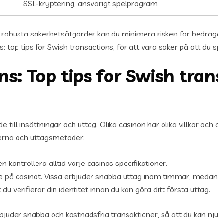
SSL-kryptering, ansvarigt spelprogram
och robusta säkerhetsåtgärder kan du minimera risken för bedr
s: top tips for Swish transactions, för att vara säker på att du 
ns: Top tips for Swish tran
till insättningar och uttag. Olika casinon har olika villkor och d
fterna och uttagsmetoder:
 kontrollera alltid varje casinos specifikationer.
de på casinot. Vissa erbjuder snabba uttag inom timmar, medan 
u verifierar din identitet innan du kan göra ditt första uttag.
der snabba och kostnadsfria transaktioner, så att du kan njuta