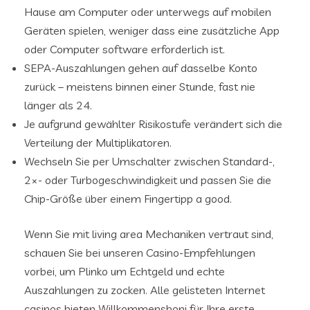
Hause am Computer oder unterwegs auf mobilen
Geräten spielen, weniger dass eine zusätzliche App
oder Computer software erforderlich ist.
SEPA-Auszahlungen gehen auf dasselbe Konto
zurück – meistens binnen einer Stunde, fast nie
länger als 24.
Je aufgrund gewählter Risikostufe verändert sich die
Verteilung der Multiplikatoren.
Wechseln Sie per Umschalter zwischen Standard-,
2×- oder Turbogeschwindigkeit und passen Sie die
Chip-Größe über einem Fingertipp a good.
Wenn Sie mit living area Mechaniken vertraut sind,
schauen Sie bei unseren Casino-Empfehlungen
vorbei, um Plinko um Echtgeld und echte
Auszahlungen zu zocken. Alle gelisteten Internet
casinos bieten Willkommensboni für Ihre erste