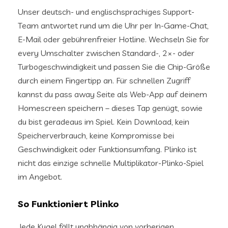
Unser deutsch- und englischsprachiges Support-
Team antwortet rund um die Uhr per In-Game-Chat,
E-Mail oder gebührenfreier Hotline. Wechseln Sie for
every Umschalter zwischen Standard-, 2×- oder
Turbogeschwindigkeit und passen Sie die Chip-Größe
durch einem Fingertipp an. Für schnellen Zugriff
kannst du pass away Seite als Web-App auf deinem
Homescreen speichern – dieses Tap genügt, sowie
du bist geradeaus im Spiel. Kein Download, kein
Speicherverbrauch, keine Kompromisse bei
Geschwindigkeit oder Funktionsumfang. Plinko ist
nicht das einzige schnelle Multiplikator-Plinko-Spiel
im Angebot.
So Funktioniert Plinko
Jede Kugel fällt unabhängig von vorherigen