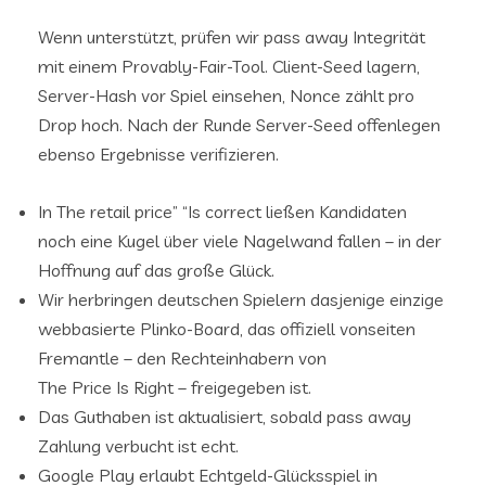
Wenn unterstützt, prüfen wir pass away Integrität
mit einem Provably-Fair-Tool. Client-Seed lagern,
Server-Hash vor Spiel einsehen, Nonce zählt pro
Drop hoch. Nach der Runde Server-Seed offenlegen
ebenso Ergebnisse verifizieren.
In The retail price” “Is correct ließen Kandidaten
noch eine Kugel über viele Nagelwand fallen – in der
Hoffnung auf das große Glück.
Wir herbringen deutschen Spielern dasjenige einzige
webbasierte Plinko-Board, das offiziell vonseiten
Fremantle – den Rechteinhabern von
The Price Is Right – freigegeben ist.
Das Guthaben ist aktualisiert, sobald pass away
Zahlung verbucht ist echt.
Google Play erlaubt Echtgeld-Glücksspiel in