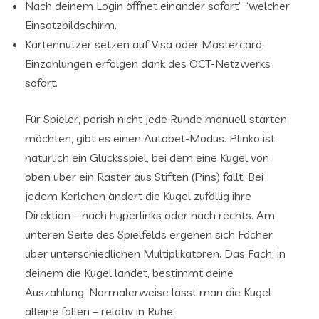
Nach deinem Login öffnet einander sofort” “welcher
Einsatz­bildschirm.
Kartennutzer setzen auf Visa oder Mastercard;
Einzahlungen erfolgen dank des OCT-Netzwerks
sofort.
Für Spieler, perish nicht jede Runde manuell starten
möchten, gibt es einen Autobet-Modus. Plinko ist
natürlich ein Glücksspiel, bei dem eine Kugel von
oben über ein Raster aus Stiften (Pins) fällt. Bei
jedem Kerlchen ändert die Kugel zufällig ihre
Direktion – nach hyperlinks oder nach rechts. Am
unteren Seite des Spielfelds ergehen sich Fächer
über unterschiedlichen Multiplikatoren. Das Fach, in
deinem die Kugel landet, bestimmt deine
Auszahlung. Normalerweise lässt man die Kugel
alleine fallen – relativ in Ruhe.