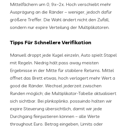
Mittelfächern um 0, 9x–2x. Hoch verschiebt mehr
Ausprägung an die Ränder – weniger, jedoch dafür
größere Treffer. Die Wahl ändert nicht den Zufall,
sondern nur expire Verteilung der Multiplikatoren.
Tipps Für Schnellere Verifikation
Manuell droppt jede Kugel einzeln, Auto spielt Stapel
mit Regeln. Niedrig hält pass away meisten
Ergebnisse in der Mitte für stabilere Returns. Mittel
öffnet das Brett etwas, hoch verlagert mehr Wert a
good die Ränder. Wechsel jederzeit zwischen
Runden möglich; die Multiplikator-Tabelle aktualisiert
sich sichtbar. Bei plinkoplinko. possuindo halten wir
expire Steuerung übersichtlich, damit wir jede
Durchgang feinjustieren können – alle Werte
throughout Euro. Betrag eingeben, Limits oder