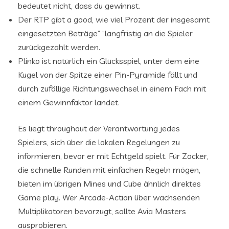
bedeutet nicht, dass du gewinnst.
Der RTP gibt a good, wie viel Prozent der insgesamt
eingesetzten Beträge” “langfristig an die Spieler
zurückgezahlt werden.
Plinko ist natürlich ein Glücksspiel, unter dem eine
Kugel von der Spitze einer Pin-Pyramide fällt und
durch zufällige Richtungswechsel in einem Fach mit
einem Gewinnfaktor landet.
Es liegt throughout der Verantwortung jedes
Spielers, sich über die lokalen Regelungen zu
informieren, bevor er mit Echtgeld spielt. Für Zocker,
die schnelle Runden mit einfachen Regeln mögen,
bieten im übrigen Mines und Cube ähnlich direktes
Game play. Wer Arcade-Action über wachsenden
Multiplikatoren bevorzugt, sollte Avia Masters
ausprobieren.