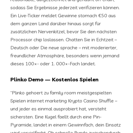
sodass Sie Ergebnisse jederzeit verifizieren können.
Ein Live-Ticker meldet Gewinne stomach €50 aus
dem ganzen Land darüber hinaus sorgt für
zusätzlichen Nervenkitzel, bevor Sie den nächsten
Processor chip loslassen. Chatten Sie in Echtzeit –
Deutsch oder Die neue sprache – mit moderierter,
freundlicher Atmosphäre, besonders wenn jemand
dieses 100×- oder 1. 000×-Fach landet.
Plinko Demo — Kostenlos Spielen
“Plinko gehoert zu family room meistgespielten
Spielen internet marketing Krypto Casino Shuffle –
und jeder es einmal ausprobiert hat, versteht
sichersten. Eine Kugel faellt durch eine Pin-
Pyramide, landet in einem Gewinnfach, dein Einsatz
wird vervielfacht. Ob schnelle Runde zwischendurch