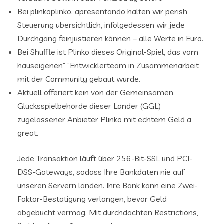
Bei plinkoplinko. apresentando halten wir perish
Steuerung übersichtlich, infolgedessen wir jede
Durchgang feinjustieren können – alle Werte in Euro.
Bei Shuffle ist Plinko dieses Original-Spiel, das vom
hauseigenen” “Entwicklerteam in Zusammenarbeit
mit der Community gebaut wurde.
Aktuell offeriert kein von der Gemeinsamen
Glücksspielbehörde dieser Länder (GGL)
zugelassener Anbieter Plinko mit echtem Geld a
great.
Jede Transaktion läuft über 256-Bit-SSL und PCI-
DSS-Gateways, sodass Ihre Bankdaten nie auf
unseren Servern landen. Ihre Bank kann eine Zwei-
Faktor-Bestätigung verlangen, bevor Geld
abgebucht vermag. Mit durchdachten Restrictions,