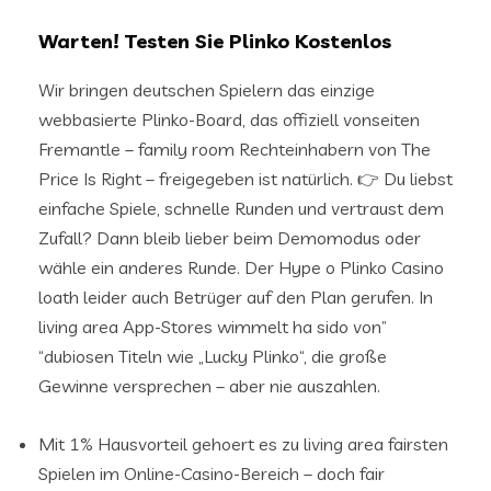
Warten! Testen Sie Plinko Kostenlos
Wir bringen deutschen Spielern das einzige
webbasierte Plinko-Board, das offiziell vonseiten
Fremantle – family room Rechteinhabern von The
Price Is Right – freigegeben ist natürlich. 👉 Du liebst
einfache Spiele, schnelle Runden und vertraust dem
Zufall? Dann bleib lieber beim Demomodus oder
wähle ein anderes Runde. Der Hype o Plinko Casino
loath leider auch Betrüger auf den Plan gerufen. In
living area App-Stores wimmelt ha sido von”
“dubiosen Titeln wie „Lucky Plinko“, die große
Gewinne versprechen – aber nie auszahlen.
Mit 1% Hausvorteil gehoert es zu living area fairsten
Spielen im Online-Casino-Bereich – doch fair