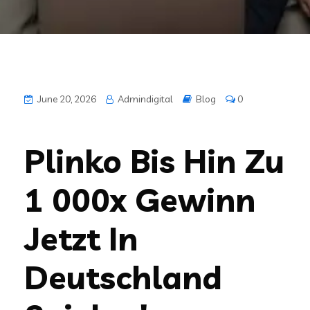
June 20, 2026
Admindigital
Blog
0
Plinko Bis Hin Zu
1 000x Gewinn
Jetzt In
Deutschland