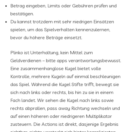
Betrag eingeben, Limits oder Gebühren prüfen und
bestätigen.
Du kannst trotzdem mit sehr niedrigen Einsätzen
spielen, um das Spielverhalten kennenzulernen,
bevor du höhere Beträge einsetzt.
Plinko ist Unterhaltung, kein Mittel zum
Geldverdienen – bitte apps verantwortungs­bewusst.
Eine zusammenhanglose Kugel bietet volle
Kontrolle, mehrere Kugeln auf einmal beschleunigen
das Spiel. Während die Kugel Stifte trifft, bewegt sie
sich nach links oder rechts, bis hin zu sie in einem
Fach landet. Wir sehen die Kugel nach links sowie
rechts abprallen, pass away Richtung wechseln und
auf einen höheren oder niedrigeren Multiplikator
zusteuern. Die Actions ist direkt, dasjenige Ergebnis
sichtbar, nichts versteckt sich hinter komplizierten