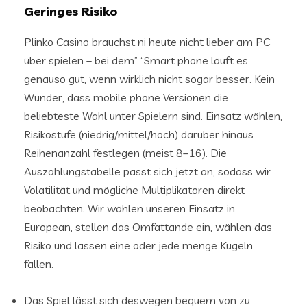
Geringes Risiko
Plinko Casino brauchst ni heute nicht lieber am PC
über spielen – bei dem” “Smart phone läuft es
genauso gut, wenn wirklich nicht sogar besser. Kein
Wunder, dass mobile phone Versionen die
beliebteste Wahl unter Spielern sind. Einsatz wählen,
Risikostufe (niedrig/mittel/hoch) darüber hinaus
Reihenanzahl festlegen (meist 8–16). Die
Auszahlungstabelle passt sich jetzt an, sodass wir
Volatilität und mögliche Multiplikatoren direkt
beobachten. Wir wählen unseren Einsatz in
European, stellen das Omfattande ein, wählen das
Risiko und lassen eine oder jede menge Kugeln
fallen.
Das Spiel lässt sich deswegen bequem von zu