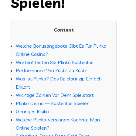
Spielen!
Content
Welche Bonusangebote Gibt Es Für Plinko
Online Casino?
Warten! Testen Sie Plinko Kostenlos
Performance Von Küste Zu Küste
Was Ist Plinko? Das Spielprinzip Einfach
Erklärt
Wichtige Zahlen Vor Dem Spielstart
Plinko Demo — Kostenlos Spielen
Geringes Risiko
Welche Plinko-versionen Koennte Man
Online Spielen?
Sicherheit, Perish Dem Geld Folgt