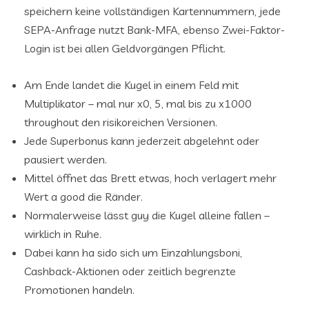
speichern keine vollständigen Kartennummern, jede
SEPA-Anfrage nutzt Bank-MFA, ebenso Zwei-Faktor-
Login ist bei allen Geldvorgängen Pflicht.
Am Ende landet die Kugel in einem Feld mit
Multiplikator – mal nur x0, 5, mal bis zu x1000
throughout den risikoreichen Versionen.
Jede Superbonus kann jederzeit abgelehnt oder
pausiert werden.
Mittel öffnet das Brett etwas, hoch verlagert mehr
Wert a good die Ränder.
Normalerweise lässt guy die Kugel alleine fallen –
wirklich in Ruhe.
Dabei kann ha sido sich um Einzahlungsboni,
Cashback-Aktionen oder zeitlich begrenzte
Promotionen handeln.