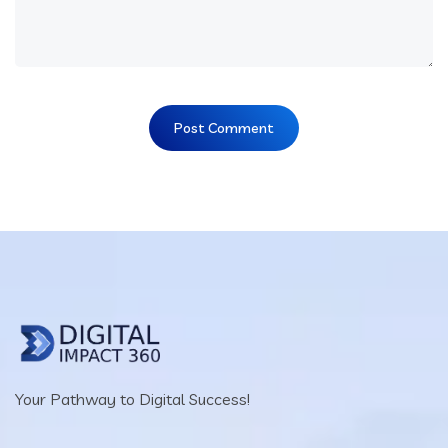
Your Pathway to Digital Success!