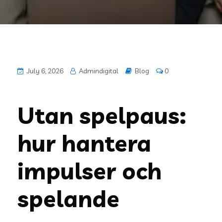
July 6, 2026
Admindigital
Blog
0
Utan spelpaus:
hur hantera
impulser och
spelande