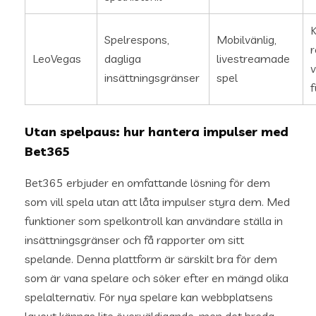
K
Spelrespons,
Mobilvänlig,
r
LeoVegas
dagliga
livestreamade
v
insättningsgränser
spel
f
Utan spelpaus: hur hantera impulser med
Bet365
Bet365 erbjuder en omfattande lösning för dem
som vill spela utan att låta impulser styra dem. Med
funktioner som spelkontroll kan användare ställa in
insättningsgränser och få rapporter om sitt
spelande. Denna plattform är särskilt bra för dem
som är vana spelare och söker efter en mängd olika
spelalternativ. För nya spelare kan webbplatsens
layout kännas lite överväldigande, men det breda