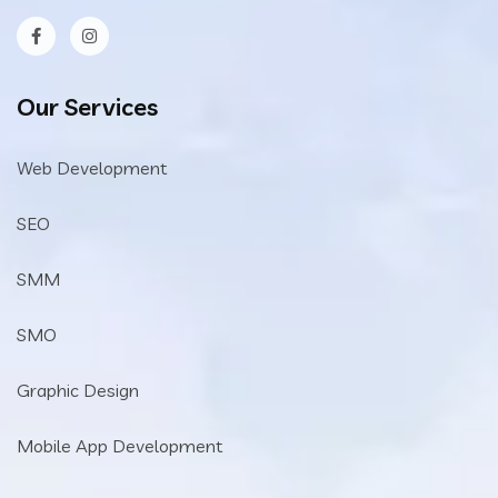
Our Services
Web Development
SEO
SMM
SMO
Graphic Design
Mobile App Development